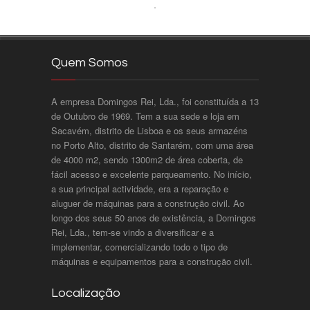
Quem Somos
A empresa Domingos Rei, Lda., foi constituída a 13
de Outubro de 1969. Tem a sua sede e loja em
Sacavém, distrito de Lisboa e os seus armazéns
no Porto Alto, distrito de Santarém, com uma área
de 4000 m2, sendo 1300m2 de área coberta, de
fácil acesso e excelente parqueamento. No início,
a sua principal actividade, era a reparação e
aluguer de máquinas para a construção civil. Ao
longo dos seus 50 anos de existência, a Domingos
Rei, Lda., tem-se vindo a diversificar e a
implementar, comercializando todo o tipo de
máquinas e equipamentos para a construção civil.
Localização